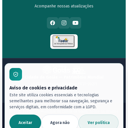
Acompanhe nossas atualizações
Cidade de Goiás — Patrimônio Mundial
UNESCO | Projeto 300 Anos (1727-2027)
Aviso de cookies e privacidade
Este site utiliza cookies essenciais e tecnologias
semelhantes para melhorar sua navegação, segurança e
serviços digitais, em conformidade com a LGPD.
© 2026 Prefeitura Municipal da Cidade de Goiás. Todos os direitos
reservados.
Acessibilidade
Aceitar
Agora não
Ver política
Política de Privacidade