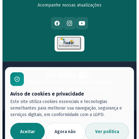
Acompanhe nossas atualizações
Cidade de Goiás — Patrimônio Mundial
UNESCO | Projeto 300 Anos (1727-2027)
Aviso de cookies e privacidade
Este site utiliza cookies essenciais e tecnologias
semelhantes para melhorar sua navegação, segurança e
serviços digitais, em conformidade com a LGPD.
© 2026 Prefeitura Municipal da Cidade de Goiás. Todos os direitos
reservados.
Acessibilidade
Aceitar
Agora não
Ver política
Política de Privacidade